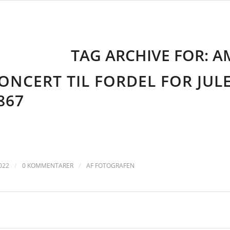
TAG ARCHIVE FOR:
A
ONCERT TIL FORDEL FOR JU
867
/
/
022
0 KOMMENTARER
AF
FOTOGRAFEN